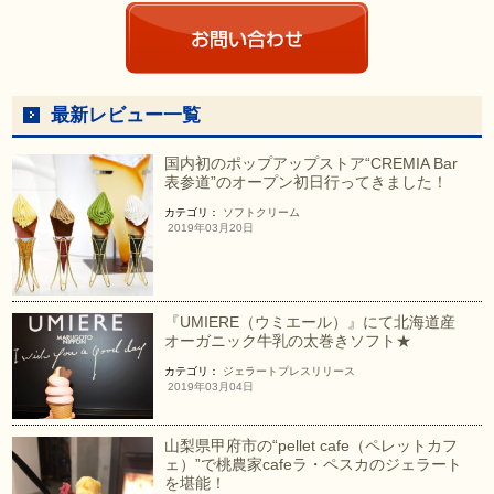
最新レビュー一覧
国内初のポップアップストア“CREMIA Bar
表参道”のオープン初日行ってきました！
カテゴリ：
ソフトクリーム
2019年03月20日
『UMIERE（ウミエール）』にて北海道産
オーガニック牛乳の太巻きソフト★
カテゴリ：
ジェラート
プレスリリース
2019年03月04日
山梨県甲府市の“pellet cafe（ペレットカフ
ェ）”で桃農家cafeラ・ペスカのジェラート
を堪能！