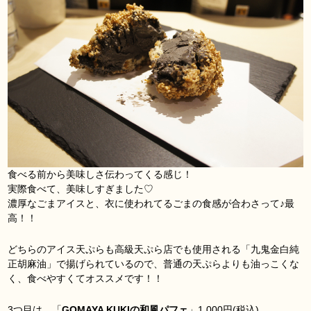
食べる前から美味しさ伝わってくる感じ！
実際食べて、美味しすぎました♡
濃厚なごまアイスと、衣に使われてるごまの食感が合わさって♪最
高！！
どちらのアイス天ぷらも高級天ぷら店でも使用される「九鬼金白純
正胡麻油」で揚げられているので、普通の天ぷらよりも油っこくな
く、食べやすくてオススメです！！
3つ目は、「
GOMAYA KUKIの和風パフェ
」1,000円(税込)