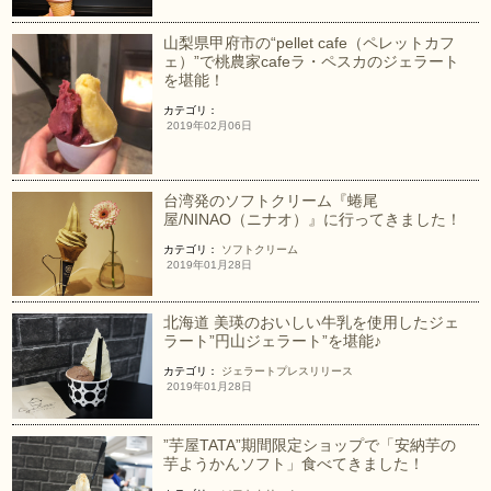
山梨県甲府市の“pellet cafe（ペレットカフ
ェ）”で桃農家cafeラ・ペスカのジェラート
を堪能！
カテゴリ：
2019年02月06日
台湾発のソフトクリーム『蜷尾
屋/NINAO（ニナオ）』に行ってきました！
カテゴリ：
ソフトクリーム
2019年01月28日
北海道 美瑛のおいしい牛乳を使用したジェ
ラート”円山ジェラート”を堪能♪
カテゴリ：
ジェラート
プレスリリース
2019年01月28日
”芋屋TATA”期間限定ショップで「安納芋の
芋ようかんソフト」食べてきました！