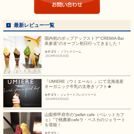
最新レビュー一覧
国内初のポップアップストア“CREMIA Bar
表参道”のオープン初日行ってきました！
カテゴリ：
ソフトクリーム
2019年03月20日
『UMIERE（ウミエール）』にて北海道産
オーガニック牛乳の太巻きソフト★
カテゴリ：
ジェラート
プレスリリース
2019年03月04日
山梨県甲府市の“pellet cafe（ペレットカフ
ェ）”で桃農家cafeラ・ペスカのジェラート
を堪能！
カテゴリ：