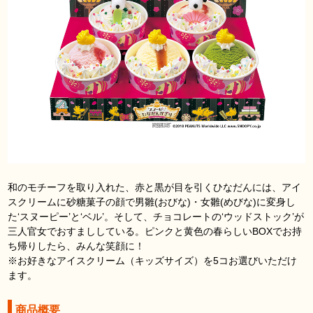
和のモチーフを取り入れた、赤と黒が目を引くひなだんには、アイ
スクリームに砂糖菓子の顔で男雛(おびな)・女雛(めびな)に変身し
た‘スヌーピー’と‘ベル’。そして、チョコレートの‘ウッドストック’が
三人官女でおすまししている。ピンクと黄色の春らしいBOXでお持
ち帰りしたら、みんな笑顔に！
※お好きなアイスクリーム（キッズサイズ）を5コお選びいただけ
ます。
商品概要