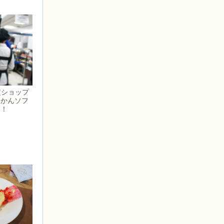
限定ショップ
うかんソフ
た！