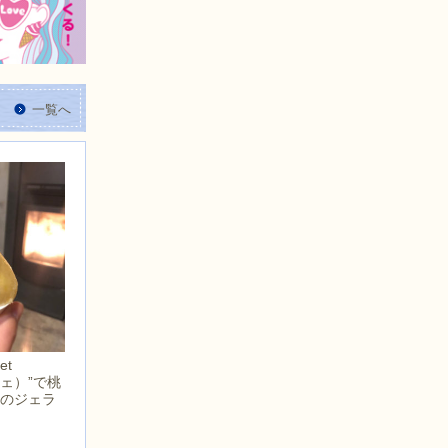
一覧へ
et
フェ）”で桃
カのジェラ