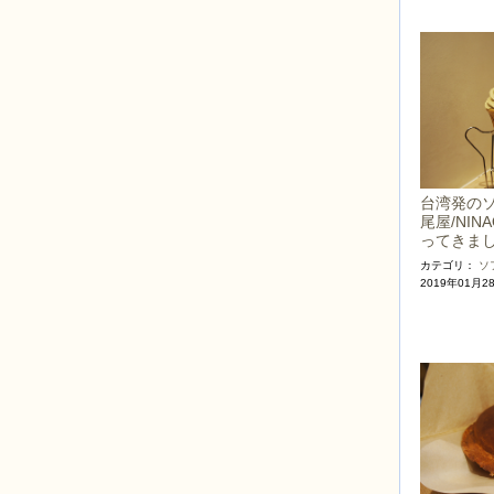
台湾発の
尾屋/NI
ってきま
カテゴリ：
ソ
2019年01月2