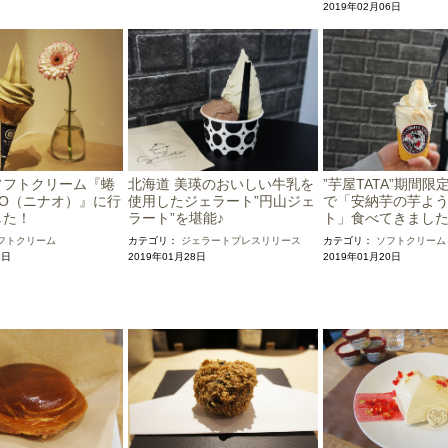
2019年02月06日
ソフトクリーム『蜷
北海道 美瑛のおいしい牛乳を
”芋屋TATA”期間
NAO（ニナオ）』に行
使用したジェラート”円山ジェ
で「安納芋の芋よ
した！
ラート”を堪能♪
ト」食べてきまし
フトクリーム
カテゴリ：
ジェラート
プレスリリース
カテゴリ：
ソフトクリーム
8日
2019年01月28日
2019年01月20日