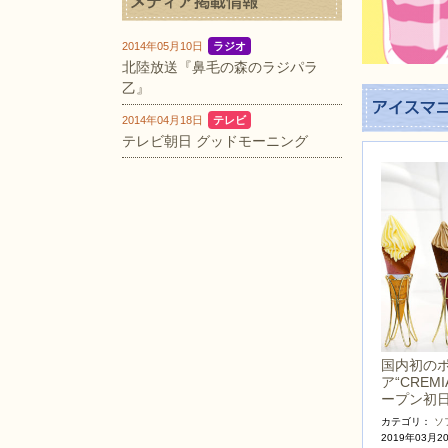
2014年05月10日
ラジオ
北陸放送『鼻毛の森のラジパラ
乙』
2014年04月18日
テレビ
テレビ朝日 グッドモーニング
国内初の
ア“CREMI
ープン初
カテゴリ：
ソ
2019年03月2