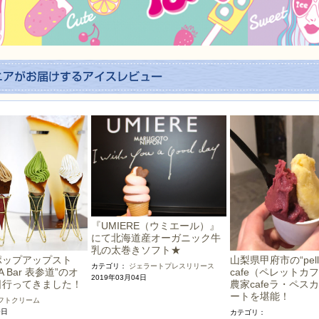
『UMIERE（ウミエール）』
にて北海道産オーガニック牛
乳の太巻きソフト★
ポップアップスト
山梨県甲府市の“pell
カテゴリ：
ジェラート
プレスリリース
A Bar 表参道”のオ
cafe（ペレットカ
2019年03月04日
日行ってきました！
農家cafeラ・ペス
ートを堪能！
フトクリーム
0日
カテゴリ：