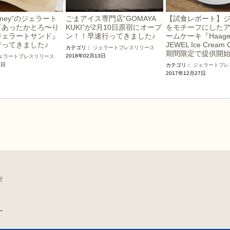
ごまアイス専門店”GOMAYA
【試食レポート】
Kinney”のジェラート
KUKI”が2月10日原宿にオープ
をモチーフにした
『あったかとろ〜り
ン！！早速行ってきました♪
ームケーキ『Haagen
ジェラートサンド』
JEWEL Ice Cream
行ってきました♪
カテゴリ：
ジェラート
プレスリリース
期間限定で提供開
2018年02月13日
ェラート
プレスリリース
7日
カテゴリ：
ジェラート
プレ
2017年12月27日
せ
ー